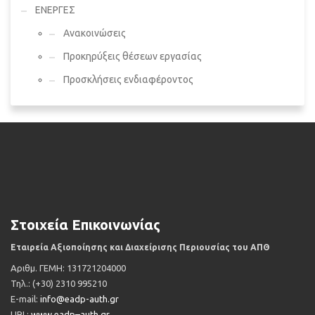
ΕΝΕΡΓΕΣ
Ανακοινώσεις
Προκηρύξεις θέσεων εργασίας
Προσκλήσεις ενδιαφέροντος
Στοιχεία Επικοινωνίας
Εταιρεία Αξιοποίησης και Διαχείρισης Περιουσίας του ΑΠΘ
Αριθμ. ΓΕΜΗ: 131721204000
Τηλ
.: (+30) 2310 995210
Ε
-mail:
info@eadp-auth.gr
URL
:
www
.
eadp
–
auth
.
gr